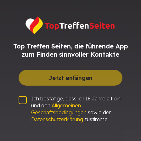
TOP SICHERE APP FÜR DATES &
Top Treffen Seiten, die führende App
TREFFEN 2026
zum Finden sinnvoller Kontakte
Letzte Aktualisierung:
Mai 2026
Jetzt anfängen
1
Weiter lesen
9.7
Ich bestätige, dass ich 18 Jahre alt bin
Besuchen
und den
Allgemeinen
Geschäftsbedingungen
sowie der
Datenschutzerklärung
zustimme.
2
Weiter lesen
9.6